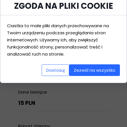
informacje. Nasze dane są wynikiem
ZGODA NA PLIKI COOKIE
konkretnego projektu, zapewniając
precyzję i wiarygodność.
Ciastka to małe pliki danych przechowywane na
Twoim urządzeniu podczas przeglądania stron
ODKRYJ NASZ CENNIK
internetowych. Używamy ich, aby zwiększyć
JUŻ DZIŚ!
funkcjonalność strony, personalizować treść i
analizować ruch na stronie.
Dostosuj
Zezwól na wszystko
Dane Podstawowe
Dane bieżące
15 PLN
Raport dzienny