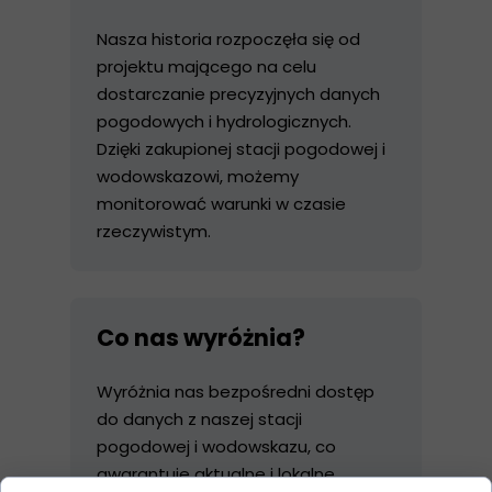
Nasza historia rozpoczęła się od
projektu mającego na celu
dostarczanie precyzyjnych danych
pogodowych i hydrologicznych.
Dzięki zakupionej stacji pogodowej i
wodowskazowi, możemy
monitorować warunki w czasie
rzeczywistym.
Co nas wyróżnia?
Wyróżnia nas bezpośredni dostęp
do danych z naszej stacji
pogodowej i wodowskazu, co
gwarantuje aktualne i lokalne